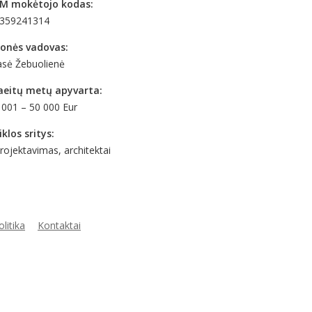
M mokėtojo kodas:
359241314
onės vadovas:
asė Žebuolienė
aeitų metų apyvarta:
 001 – 50 000 Eur
iklos sritys:
Projektavimas, architektai
litika
Kontaktai