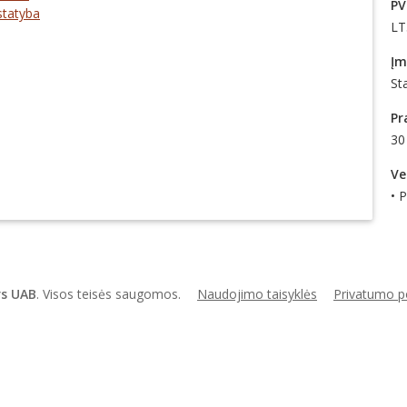
PV
statyba
LT
Įm
St
Pr
30
Ve
• 
s UAB
. Visos teisės saugomos.
Naudojimo taisyklės
Privatumo po