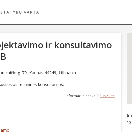
 STATYBŲ VARTAI
jektavimo ir konsultavimo
AB
onelaičio g. 79, Kaunas 44249, Lithuania
a susijusios techninės konsultacijos.
Informacija netiksli?
Susiekite
Įm
13
 namo