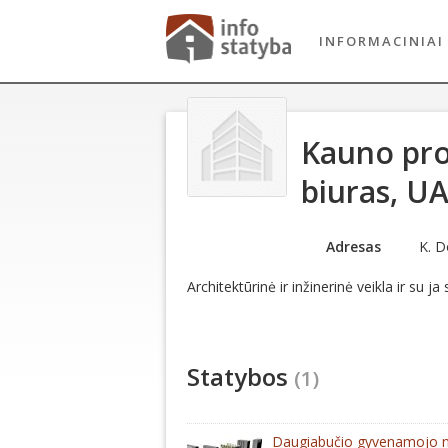
INFORMACINIAI
Kauno pro
biuras, U
Adresas
K. D
Architektūrinė ir inžinerinė veikla ir su j
Statybos
(1)
Daugiabučio gyvenamojo