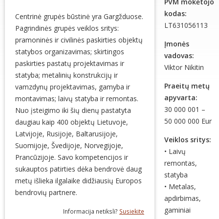
PVM mokėtojo
kodas:
Centrinė grupės būstinė yra Gargžduose.
LT631056113
Pagrindinės grupės veiklos sritys:
pramoninės ir civilinės paskirties objektų
Įmonės
statybos organizavimas; skirtingos
vadovas:
paskirties pastatų projektavimas ir
Viktor Nikitin
statyba; metalinių konstrukcijų ir
Praeitų metų
vamzdynų projektavimas, gamyba ir
apyvarta:
montavimas; laivų statyba ir remontas.
30 000 001 –
Nuo įsteigimo iki šių dienų pastatyta
50 000 000 Eur
daugiau kaip 400 objektų Lietuvoje,
Latvijoje, Rusijoje, Baltarusijoje,
Veiklos sritys:
Suomijoje, Švedijoje, Norvegijoje,
• Laivų
Prancūzijoje. Savo kompetencijos ir
remontas,
sukauptos patirties dėka bendrovė daug
statyba
metų išlieka ilgalaike didžiausių Europos
• Metalas,
bendrovių partnere.
apdirbimas,
gaminiai
Informacija netiksli?
Susiekite