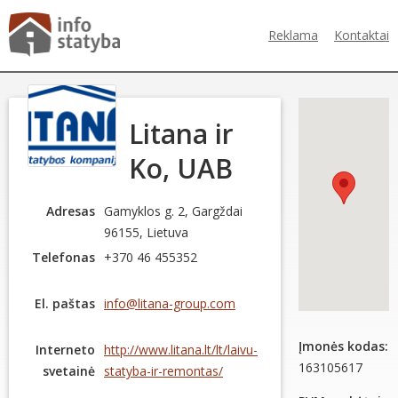
Reklama
Kontaktai
Litana ir
Ko, UAB
Adresas
Gamyklos g. 2, Gargždai
96155, Lietuva
Telefonas
+370 46 455352
El. paštas
info@litana-group.com
Įmonės kodas:
Interneto
http://www.litana.lt/lt/laivu-
163105617
svetainė
statyba-ir-remontas/