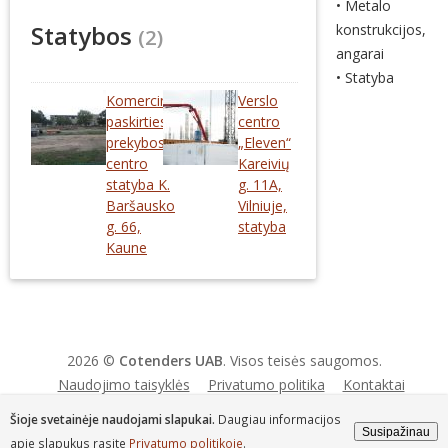
• Metalo
Statybos
konstrukcijos,
(2)
angarai
• Statyba
Komercinės
Verslo
paskirties
centro
prekybos
„Eleven“
centro
Kareivių
statyba K.
g. 11A,
Baršausko
Vilniuje,
g. 66,
statyba
Kaune
2026 ©
Cotenders UAB
. Visos teisės saugomos.
Naudojimo taisyklės
Privatumo politika
Kontaktai
Šioje svetainėje naudojami slapukai.
Daugiau informacijos
Susipažinau
apie slapukus rasite
Privatumo politikoje
.