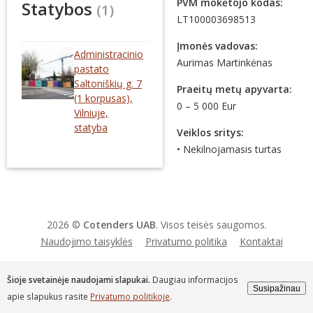
PVM mokėtojo kodas:
Statybos
(1)
LT100003698513
Įmonės vadovas:
Administracinio
Aurimas Martinkėnas
pastato
Saltoniškių g. 7
Praeitų metų apyvarta:
(1 korpusas),
0 – 5 000 Eur
Vilniuje,
statyba
Veiklos sritys:
• Nekilnojamasis turtas
2026 ©
Cotenders UAB
. Visos teisės saugomos.
Naudojimo taisyklės
Privatumo politika
Kontaktai
Šioje svetainėje naudojami slapukai.
Daugiau informacijos
Susipažinau
apie slapukus rasite
Privatumo politikoje
.