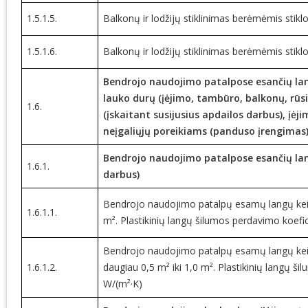
1.5.1.5.
Balkonų ir lodžijų stiklinimas berėmėmis stik
1.5.1.6.
Balkonų ir lodžijų stiklinimas berėmėmis stik
Bendrojo naudojimo patalpose esančių lan
lauko durų (įėjimo, tambūro, balkonų, rūs
1.6.
(įskaitant susijusius apdailos darbus), įė
neįgaliųjų poreikiams (panduso įrengimas
Bendrojo naudojimo patalpose esančių lang
1.6.1.
darbus)
Bendrojo naudojimo patalpų esamų langų keitim
1.6.1.1.
m². Plastikinių langų šilumos perdavimo koefi
Bendrojo naudojimo patalpų esamų langų keiti
1.6.1.2.
daugiau 0,5 m² iki 1,0 m². Plastikinių langų 
W/(m²·K)