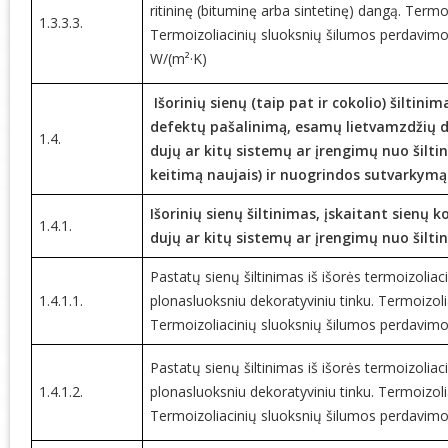
ritininę (bituminę arba sintetinę) dangą. Termo
1.3.3.3.
Termoizoliacinių sluoksnių šilumos perdavimo
W/(m²·K)
Išorinių sienų (taip pat ir cokolio) šiltini
defektų pašalinimą, esamų lietvamzdžių d
1.4.
dujų ar kitų sistemų ar įrengimų nuo šilti
keitimą naujais) ir nuogrindos sutvarkymą
Išorinių sienų šiltinimas, įskaitant sienų 
1.4.1.
dujų ar kitų sistemų ar įrengimų nuo šilt
Pastatų sienų šiltinimas iš išorės termoizolia
1.4.1.1.
plonasluoksniu dekoratyviniu tinku. Termoizolia
Termoizoliacinių sluoksnių šilumos perdavimo
Pastatų sienų šiltinimas iš išorės termoizolia
1.4.1.2.
plonasluoksniu dekoratyviniu tinku. Termoizolia
Termoizoliacinių sluoksnių šilumos perdavimo