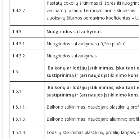
Pastatų cokolių šiltinimas iš išorės iki nuogri
1.4.2.7.
vėdinamą fasadą. Termoizoliacinis sluoksnis – 
sluoksnių šilumos perdavimo koeficientas – 
1.4.3.
Nuogrindos sutvarkymas
1.4.3.1.
Nuogrindos sutvarkymas ( 0,5m pločio)
1.4.3.2.
Nuogrindos sutvarkymas
Balkonų ar lodžijų įstiklinimas, įskaitant
1.5.
sustiprinimą ir (ar) naujos įstiklinimo kon
Balkonų ar lodžijų įstiklinimas, įskaitant
1.5.1.
sustiprinimą ir (ar) naujos įstiklinimo kon
1.5.1.1.
Balkono stiklinimas, naudojant plastikinių prof
1.5.1.3.
Balkono stiklinimas, naudojant aliuminio profi
1.5.1.4.
Lodžijų stiklinimas plastikinių profilių langais, 