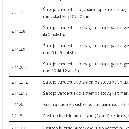
Šaltojo vandentiekio įvadinių apskaitos mazgų
2.11.2.1.
mm, skaitiklių DN 32 mm.
Šaltojo vandentiekio magistralinių ir gaisro
2.11.2.8.
iki 5 aukštų.
Šaltojo vandentiekio magistralinių ir gaisro
2.11.2.9.
nuo 6 iki 9 aukštų.
Šaltojo vandentiekio magistralinių ir gaisro
2.11.2.10.
nuo 10 iki 12 aukštų.
2.11.2.12.
Šaltojo vandentiekio sistemos stovų keitimas,
2.11.2.13.
Šaltojo vandentiekio sistemos stovų keitimas,
2.11.3.
Buitinių nuotekų sistemos atnaujinimas ar ke
2.11.3.1.
Pastato buitinio nuotakyno (išvadų) keitima
2.11.3.3.
Pastato buitinio nuotakyno rūsio vamzdynų k