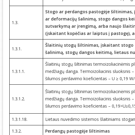
Stogo ar perdangos pastogėje šiltinimas, 
ar deformacijų šalinimą, stogo dangos ke
1.3.
sutvarkymą ar įrengimą, arba naujo šlaiti
(įskaitant kopėčias ar laiptus į pastogę), 
Šlaitinių stogų šiltinimas, įskaitant stog
1.3.1.
šalinimą, stogų dangos keitimą, lietaus 
Šlaitinių stogų šiltinimas termoizoliacinėmis 
1.3.1.1.
medžiagų danga. Termoizoliacinis sluoksnis – 
šilumos perdavimo koeficientas – U ≥ 0,19 W/
Šlaitinių stogų šiltinimas termoizoliacinėmis 
1.3.1.2.
medžiagų danga. Termoizoliacinis sluoksnis – 
šilumos perdavimo koeficientas – 0,19>U≥0,1
1.3.1.18.
Lietaus nuvedimo sistemos šlaitiniams stogam
1.3.2.
Perdangų pastogėje šiltinimas