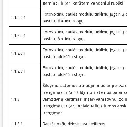
gaminti, ir (ar) karštam vandeniui ruošti
Fotovoltinių saulės modulių tinklinių jėgainių
1.1.2.2.1
pastatų šlaitinių stogų.
Fotovoltinių saulės modulių tinklinių jėgainių
1.1.2.3.1
pastatų šlaitinių stogų.
Fotovoltinių saulės modulių tinklinių jėgainių
1.1.2.6.1
pastatų plokščių stogų.
Fotovoltinių saulės modulių tinklinių jėgainių
1.1.2.7.1
pastatų plokščių stogų.
Šildymo sistemos atnaujinimas ar pertvark
įrengimas, ir (ar) šildymo sistemos balansav
1.1.3
vamzdynų keitimas, ir (ar) vamzdynų izolia
įrengimas, ir (ar) individualių šilumos apsk
įrengimas
1.1.3.1.
Rankšluosčių džiovintuvų keitimas