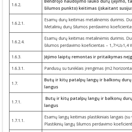
Bendrojo naudojimo lauko durų (įėjimo, ta
1.6.2.
šilumos punkto) keitimas (įskaitant susiju
Esamų durų keitimas metalinėmis durimis. Durų
1.6.2.1.
Metalinių durų šilumos perdavimo koeficienta
Esamų durų keitimas metalinėmis durimis. Dur
1.6.2.4.
šilumos perdavimo koeficientas – 1,7>U≥1,4 
1.6.3.
Įėjimo laiptų remontas ir pritaikymas neį
1.6.3.1.
Pandusų su turėklais įrengimas (m2 horizontali
Butų ir kitų patalpų langų ir balkonų dur
1.7.
langus
Butų ir kitų patalpų langų ir balkonų du
1.7.1.
langus
Esamų langų keitimas plastikiniais langais (su 
1.7.1.1.
Plastikinių langų šilumos perdavimo koeficie