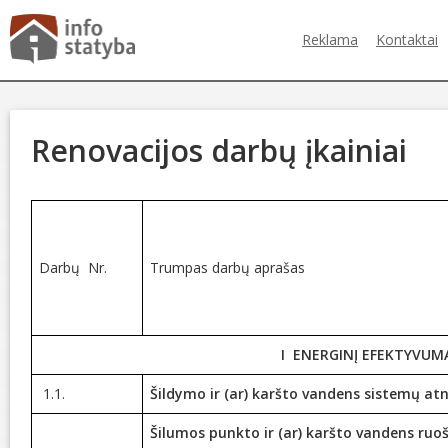
Reklama
Kontaktai
Renovacijos darbų įkainiai
Darbų Nr.
Trumpas darbų aprašas
I ENERGINĮ EFEKTYVUM
1.1.
Šildymo ir (ar) karšto vandens sistemų a
Šilumos punkto ir (ar) karšto vandens ruo