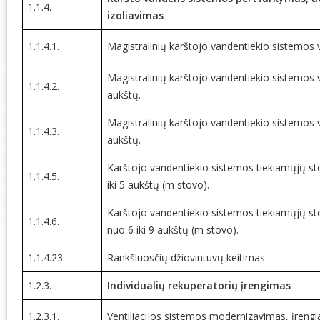
1.1.4.
izoliavimas
1.1.4.1.
Magistralinių karštojo vandentiekio sistemos 
Magistralinių karštojo vandentiekio sistemos
1.1.4.2.
aukštų.
Magistralinių karštojo vandentiekio sistemos
1.1.4.3.
aukštų.
Karštojo vandentiekio sistemos tiekiamųjų s
1.1.4.5.
iki 5 aukštų (m stovo).
Karštojo vandentiekio sistemos tiekiamųjų s
1.1.4.6.
nuo 6 iki 9 aukštų (m stovo).
1.1.4.23.
Rankšluosčių džiovintuvų keitimas
1.2.3.
Individualių rekuperatorių įrengimas
1.2.3.1.
Ventiliacijos sistemos modernizavimas, įrengia