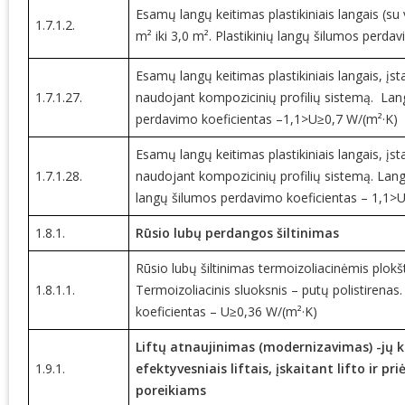
Esamų langų keitimas plastikiniais langais (su
1.7.1.2.
m² iki 3,0 m². Plastikinių langų šilumos perd
Esamų langų keitimas plastikiniais langais, įs
1.7.1.27.
naudojant kompozicinių profilių sistemą. Lango
perdavimo koeficientas –1,1>U≥0,7 W/(m²·K)
Esamų langų keitimas plastikiniais langais, įs
1.7.1.28.
naudojant kompozicinių profilių sistemą. Lango
langų šilumos perdavimo koeficientas – 1,1>
1.8.1.
Rūsio lubų perdangos šiltinimas
Rūsio lubų šiltinimas termoizoliacinėmis plokš
1.8.1.1.
Termoizoliacinis sluoksnis – putų polistirena
koeficientas – U≥0,36 W/(m²·K)
Liftų atnaujinimas (modernizavimas) -jų k
1.9.1.
efektyvesniais liftais, įskaitant lifto ir pr
poreikiams