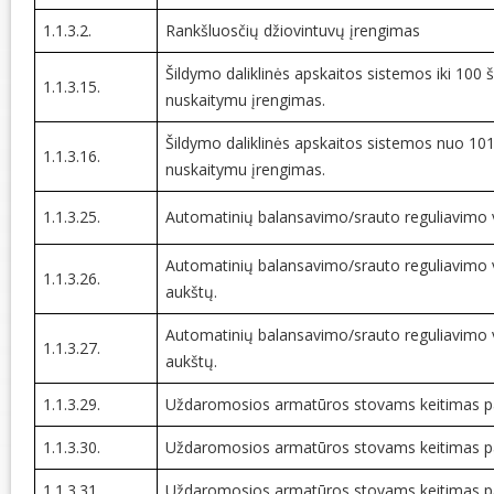
1.1.3.2.
Rankšluosčių džiovintuvų įrengimas
Šildymo daliklinės apskaitos sistemos iki 100 
1.1.3.15.
nuskaitymu įrengimas.
Šildymo daliklinės apskaitos sistemos nuo 101
1.1.3.16.
nuskaitymu įrengimas.
1.1.3.25.
Automatinių balansavimo/srauto reguliavimo ve
Automatinių balansavimo/srauto reguliavimo v
1.1.3.26.
aukštų.
Automatinių balansavimo/srauto reguliavimo v
1.1.3.27.
aukštų.
1.1.3.29.
Uždaromosios armatūros stovams keitimas pas
1.1.3.30.
Uždaromosios armatūros stovams keitimas pas
1.1.3.31.
Uždaromosios armatūros stovams keitimas pa