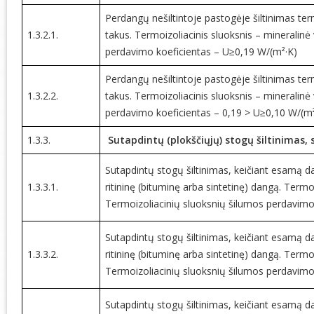
Perdangų nešiltintoje pastogėje šiltinimas te
1.3.2.1.
takus. Termoizoliacinis sluoksnis – mineralinė
perdavimo koeficientas – U≥0,19 W/(m²·K)
Perdangų nešiltintoje pastogėje šiltinimas te
1.3.2.2.
takus. Termoizoliacinis sluoksnis – mineralinė
perdavimo koeficientas – 0,19 > U≥0,10 W/(m²
1.3.3.
Sutapdintų (plokščiųjų) stogų šiltinimas,
Sutapdintų stogų šiltinimas, keičiant esamą d
1.3.3.1.
ritininę (bituminę arba sintetinę) dangą. Termo
Termoizoliacinių sluoksnių šilumos perdavimo
Sutapdintų stogų šiltinimas, keičiant esamą d
1.3.3.2.
ritininę (bituminę arba sintetinę) dangą. Termo
Termoizoliacinių sluoksnių šilumos perdavimo
Sutapdintų stogų šiltinimas, keičiant esamą d