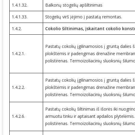
1.4.1.32.
Balkonų stogelių apšiltinimas
1.4.1.33.
Stogelių virš įėjimo į pastatą remontas.
1.4.2.
Cokolio šiltinimas, įskaitant cokolio kons
Pastatų cokolių įgilinamosios į gruntą dalies š
1.4.2.1.
plokštėmis ir padengimas drenažine membrana.
polistirenas. Termoizoliacinių sluoksnių šilu
Pastatų cokolių įgilinamosios į gruntą dalies š
1.4.2.2.
plokštėmis ir padengimas drenažine membrana.
polistirenas. Termoizoliacinių sluoksnių šilu
Pastatų cokolių šiltinimas iš išorės iki nuogr
1.4.2.6.
armuotu tinku ir aptaisant apdailos plytelėmis.
polistirenas. Termoizoliacinių sluoksnių šilu