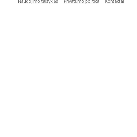
Naudojimo taisyklės
Privatumo politika
Kontaktai