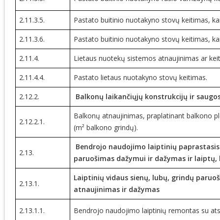
2.11.3.5.
Pastato buitinio nuotakyno stovų keitimas, 
2.11.3.6.
Pastato buitinio nuotakyno stovų keitimas, 
2.11.4.
Lietaus nuotekų sistemos atnaujinimas ar kei
2.11.4.4.
Pastato lietaus nuotakyno stovų keitimas.
2.12.2.
Balkonų laikančiųjų konstrukcijų ir saugo
Balkonų atnaujinimas, praplatinant balkono plok
2.12.2.1.
(m² balkono grindų).
Bendrojo naudojimo laiptinių paprastasis 
2.13.
paruošimas dažymui ir dažymas ir laiptų, 
Laiptinių vidaus sienų, lubų, grindų paru
2.13.1.
atnaujinimas ir dažymas
2.13.1.1.
Bendrojo naudojimo laiptinių remontas su atsk