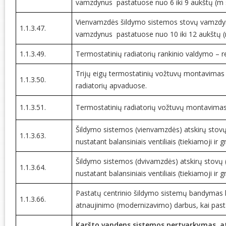
vamzdynus pastatuose nuo 6 iki 9 aukštų (m 
Vienvamzdės šildymo sistemos stovų vamzdyn
1.1.3.47.
vamzdynus pastatuose nuo 10 iki 12 aukštų (
1.1.3.49.
Termostatinių radiatorių rankinio valdymo –
Trijų eigų termostatinių vožtuvų montavima
1.1.3.50.
radiatorių apvaduose.
1.1.3.51.
Termostatinių radiatorių vožtuvų montavimas,
Šildymo sistemos (vienvamzdės) atskirų stovų
1.1.3.63.
nustatant balansiniais ventiliais (tiekiamoji ir gr
Šildymo sistemos (dvivamzdės) atskirų stovų (
1.1.3.64.
nustatant balansiniais ventiliais (tiekiamoji ir gr
Pastatų centrinio šildymo sistemų bandymas h
1.1.3.66.
atnaujinimo (modernizavimo) darbus, kai pastat
Karšto vandens sistemos pertvarkymas, at