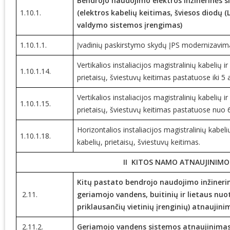
Bendrojo naudojimo elektros inžinerinės 
1.10.1.
(elektros kabelių keitimas, šviesos diodų 
valdymo sistemos įrengimas)
1.10.1.1.
Įvadinių paskirstymo skydų ĮPS modernizavimas
Vertikalios instaliacijos magistralinių kabelių i
1.10.1.14.
prietaisų, šviestuvų keitimas pastatuose iki 5
Vertikalios instaliacijos magistralinių kabelių i
1.10.1.15.
prietaisų, šviestuvų keitimas pastatuose nuo 6
Horizontalios instaliacijos magistralinių kabeli
1.10.1.18.
kabelių, prietaisų, šviestuvų keitimas.
II KITOS NAMO ATNAUJINIM
Kitų pastato bendrojo naudojimo inžinerin
2.11.
geriamojo vandens, buitinių ir lietaus nuo
priklausančių vietinių įrenginių) atnaujin
2.11.2.
Geriamojo vandens sistemos atnaujinimas