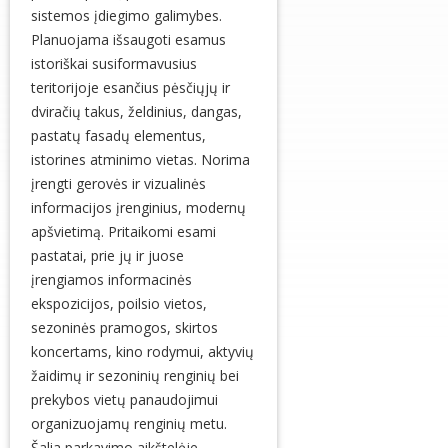
sistemos įdiegimo galimybes.
Planuojama išsaugoti esamus
istoriškai susiformavusius
teritorijoje esančius pėsčiųjų ir
dviračių takus, želdinius, dangas,
pastatų fasadų elementus,
istorines atminimo vietas. Norima
įrengti gerovės ir vizualinės
informacijos įrenginius, modernų
apšvietimą. Pritaikomi esami
pastatai, prie jų ir juose
įrengiamos informacinės
ekspozicijos, poilsio vietos,
sezoninės pramogos, skirtos
koncertams, kino rodymui, aktyvių
žaidimų ir sezoninių renginių bei
prekybos vietų panaudojimui
organizuojamų renginių metu.
Šalia parkavimo aikštelėje