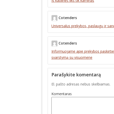
Iš katilinės liks tik kaminas
Cotenders
Universalus prekybos, paslaugų ir san
Cotenders
Informuojame apie prekybos paskirties
svarstymą su visuomene
Parašykite komentarą
El. pašto adresas nebus skelbiamas.
Komentaras