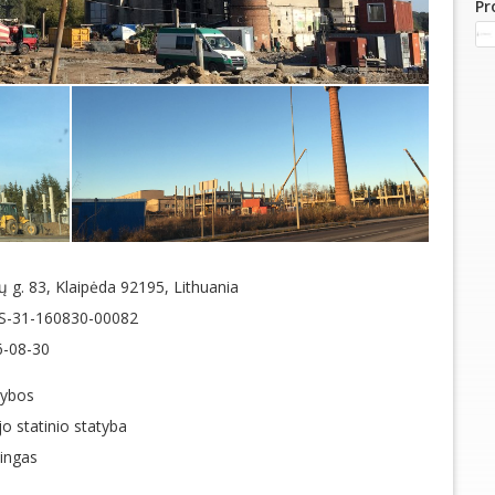
Pr
ų g. 83, Klaipėda 92195, Lithuania
S-31-160830-00082
6-08-30
kybos
o statinio statyba
ingas