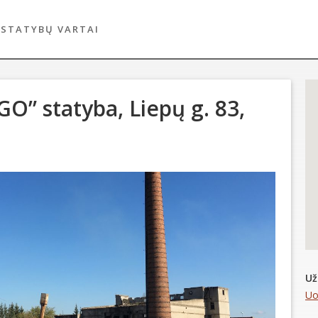
 STATYBŲ VARTAI
O” statyba, Liepų g. 83,
Už
Uo