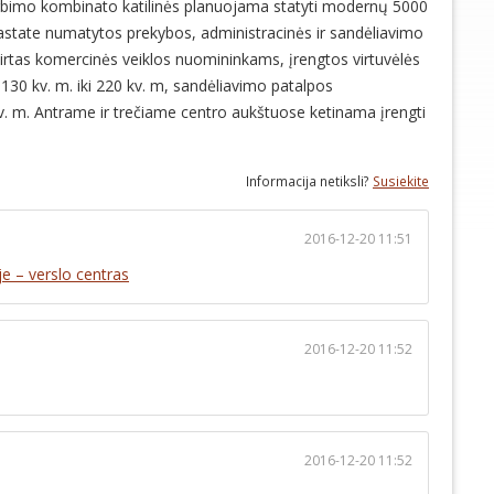
rbimo kombinato katilinės planuojama statyti modernų 5000
pastate numatytos prekybos, administracinės ir sandėliavimo
irtas komercinės veiklos nuomininkams, įrengtos virtuvėlės
130 kv. m. iki 220 kv. m, sandėliavimo patalpos
v. m. Antrame ir trečiame centro aukštuose ketinama įrengti
Informacija netiksli?
Susiekite
2016-12-20 11:51
je – verslo centras
2016-12-20 11:52
2016-12-20 11:52