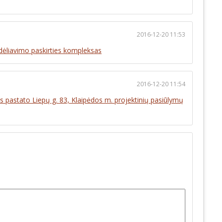
2016-12-20 11:53
dėliavimo paskirties kompleksas
2016-12-20 11:54
 pastato Liepų g. 83, Klaipėdos m. projektinių pasiūlymų