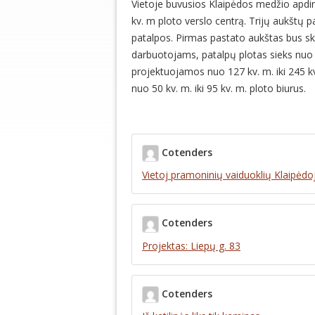
Vietoje buvusios Klaipėdos medžio apdi
kv. m ploto verslo centrą. Trijų aukštų 
patalpos. Pirmas pastato aukštas bus sk
darbuotojams, patalpų plotas sieks nuo 
projektuojamos nuo 127 kv. m. iki 245 k
nuo 50 kv. m. iki 95 kv. m. ploto biurus.
Cotenders
Vietoj pramoninių vaiduoklių Klaipėdo
Cotenders
Projektas: Liepų g. 83
Cotenders